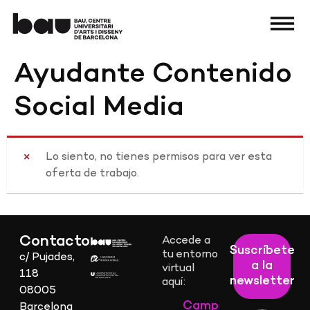
Ayudante Contenido
Social Media
Lo siento, no tienes permisos para ver esta
oferta de trabajo.
Contacto
Accede a
Suscríbete
tu entorno
c/ Pujades,
a la
virtual
118
newsletter
aquí:
08005
Camp
Barcelona