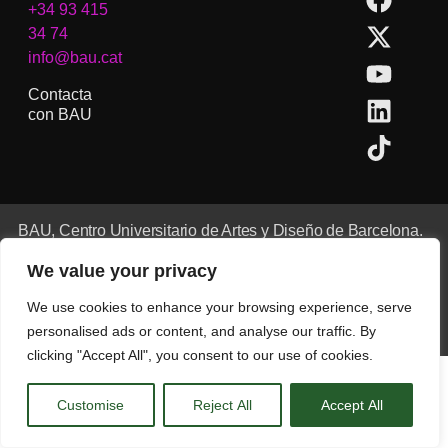
+34 93 415
34 74
info@bau.cat
Contacta
con BAU
BAU, Centro Universitario de Artes y Diseño de Barcelona.
Copyright © Todos los derechos reservados.
We value your privacy
Aviso Legal
We use cookies to enhance your browsing experience, serve
CA
ES
EN
(
IN
)
personalised ads or content, and analyse our traffic. By
clicking "Accept All", you consent to our use of cookies.
Customise
Reject All
Accept All