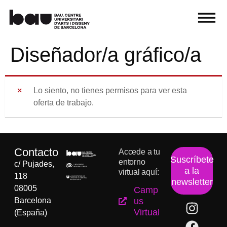
Diseñador/a gráfico/a
Lo siento, no tienes permisos para ver esta
oferta de trabajo.
Contacto
Accede a tu
Suscríbete
entorno
c/ Pujades,
a la
virtual aquí:
118
newsletter
08005
Camp
Barcelona
us
Virtual
(España)