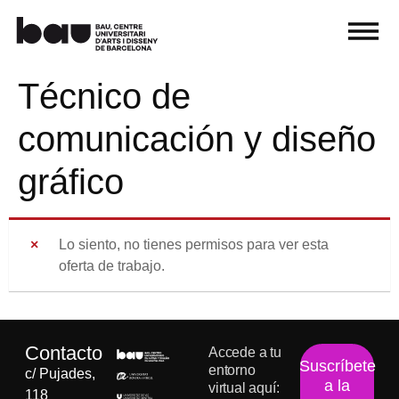
Técnico de
comunicación y diseño
gráfico
Lo siento, no tienes permisos para ver esta
oferta de trabajo.
Contacto
Accede a tu
Suscríbete
entorno
c/ Pujades,
a la
virtual aquí:
118