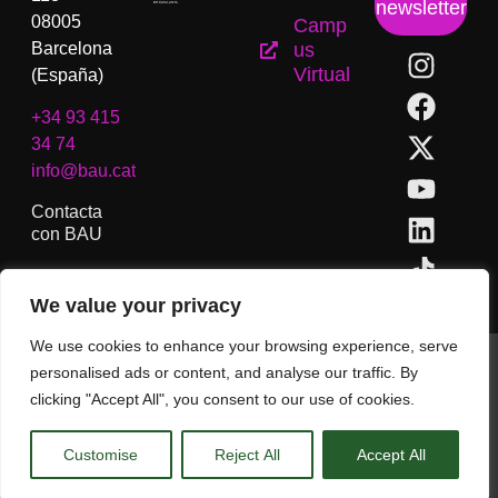
newsletter
08005
Camp
Barcelona
us
Virtual
(España)
+34 93 415
34 74
info@bau.cat
Contacta
con BAU
We value your privacy
We use cookies to enhance your browsing experience, serve
BAU, Centro Universitario de Artes y Diseño de Barcelona.
personalised ads or content, and analyse our traffic. By
Copyright © Todos los derechos reservados.
clicking "Accept All", you consent to our use of cookies.
Aviso Legal
Customise
Reject All
Accept All
CA
ES
EN
(
IN
)