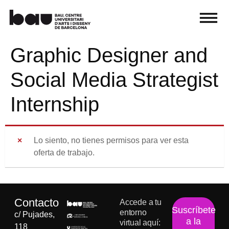
Graphic Designer and
Social Media Strategist
Internship
Lo siento, no tienes permisos para ver esta
oferta de trabajo.
Contacto
Accede a tu
Suscríbete
entorno
c/ Pujades,
a la
virtual aquí:
118