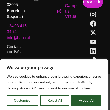
newsletter
08005
Camp
Barcelona
us
Virtual
(España)
+34 93 415
34 74
info@bau.cat
Contacta
con BAU
We value your privacy
We use cookies to enhance your browsing experience, serve
BAU, Centro Universitario de Artes y Diseño de Barcelona.
personalised ads or content, and analyse our traffic. By
Copyright © Todos los derechos reservados.
clicking "Accept All", you consent to our use of cookies.
Aviso Legal
Customise
Reject All
Accept All
CA
ES
EN
(
IN
)