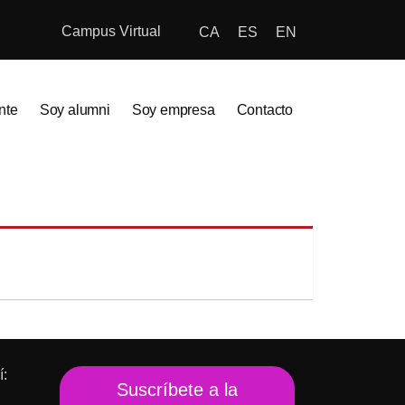
Campus Virtual
CA
ES
EN
nte
Soy alumni
Soy empresa
Contacto
í:
Suscríbete a la