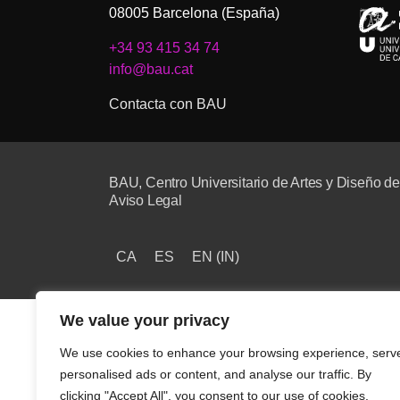
08005 Barcelona (España)
+34 93 415 34 74
info@bau.cat
Contacta con BAU
BAU, Centro Universitario de Artes y Diseño d
Aviso Legal
CA
ES
EN
(
IN
)
We value your privacy
We use cookies to enhance your browsing experience, serv
personalised ads or content, and analyse our traffic. By
clicking "Accept All", you consent to our use of cookies.