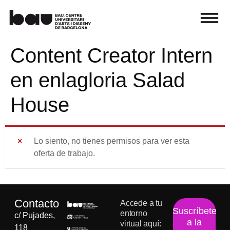
Content Creator Intern
en enlagloria Salad
House
Lo siento, no tienes permisos para ver esta
oferta de trabajo.
Contacto
Accede a tu
Suscríbete
entorno
c/ Pujades,
a la
virtual aquí:
118