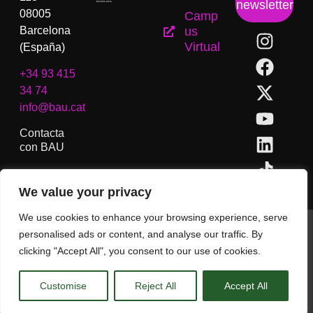
newsletter
08005
Camp
Barcelona
us
Virtual
(España)
+34 93 415
34 74
info@bau.cat
Contacta
con BAU
We value your privacy
We use cookies to enhance your browsing experience, serve
BAU, Centro Universitario de Artes y Diseño de Barcelona.
personalised ads or content, and analyse our traffic. By
Copyright © Todos los derechos reservados.
clicking "Accept All", you consent to our use of cookies.
Aviso Legal
Customise
Reject All
Accept All
CA
ES
EN
(
IN
)