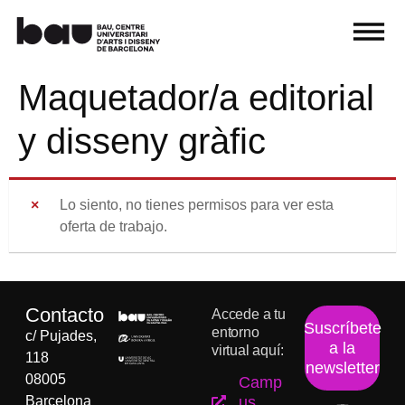
Maquetador/a editorial
y disseny gràfic
Lo siento, no tienes permisos para ver esta
oferta de trabajo.
Contacto
Accede a tu
Suscríbete
entorno
c/ Pujades,
a la
virtual aquí:
118
newsletter
08005
Camp
Barcelona
us