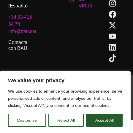
Virtual
(España)
+34 93 415
34 74
info@bau.cat
Contacta
con BAU
We value your privacy
BAU, Centro Universitario de Artes y Diseño de Barcelona.
Copyright © Todos los derechos reservados.
We use cookies to enhance your browsing experience, serve
Aviso Legal
personalised ads or content, and analyse our traffic. By
clicking "Accept All", you consent to our use of cookies.
CA
ES
EN
(
IN
)
Customise
Reject All
Accept All