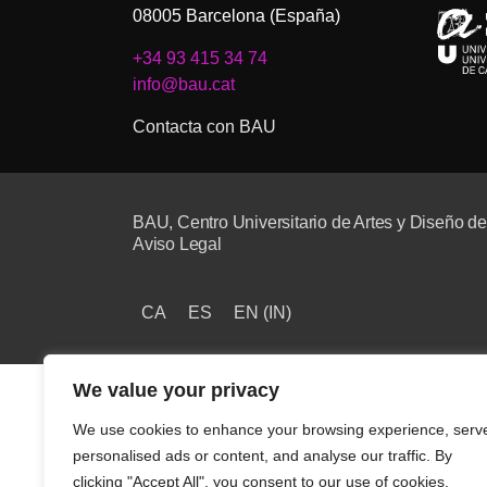
08005 Barcelona (España)
+34 93 415 34 74
info@bau.cat
Contacta con BAU
BAU, Centro Universitario de Artes y Diseño d
Aviso Legal
CA
ES
EN
(
IN
)
We value your privacy
We use cookies to enhance your browsing experience, serv
personalised ads or content, and analyse our traffic. By
clicking "Accept All", you consent to our use of cookies.