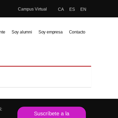
Campus Virtual
CA
ES
EN
nte
Soy alumni
Soy empresa
Contacto
í:
Suscríbete a la