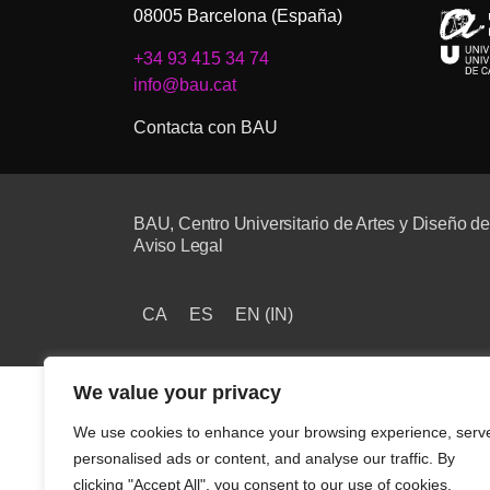
08005 Barcelona (España)
+34 93 415 34 74
info@bau.cat
Contacta con BAU
BAU, Centro Universitario de Artes y Diseño d
Aviso Legal
CA
ES
EN
(
IN
)
We value your privacy
We use cookies to enhance your browsing experience, serv
personalised ads or content, and analyse our traffic. By
clicking "Accept All", you consent to our use of cookies.