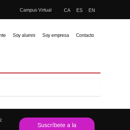
Campus Virtual
CA
ES
EN
nte
Soy alumni
Soy empresa
Contacto
í:
Suscríbete a la